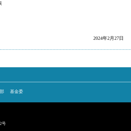
新生学籍注册汇总表
2024年2月27日
部
基金委
22号