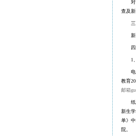
对
查及新
三
新
四
1
电
教育2
邮箱guo
纸
新生学
单》中
院。