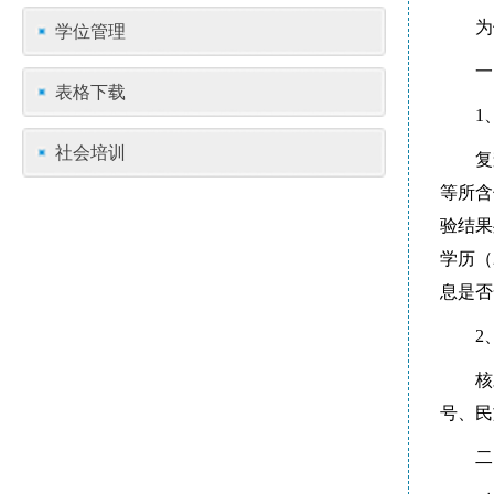
为
学位管理
一
表格下载
1
社会培训
复
等所含
验结果
学历（
息是否
2
核
号、民
二