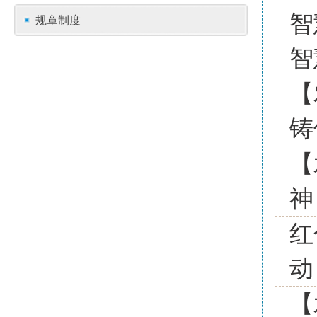
智
规章制度
智
【
铸
【
神
红
动
【