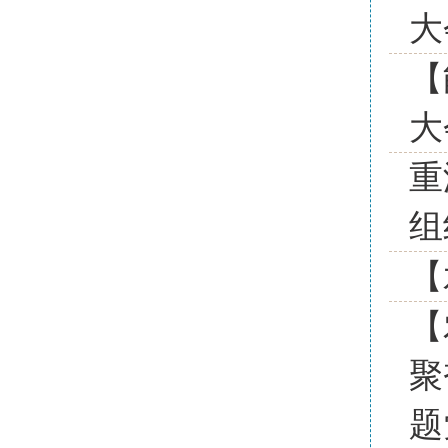
大
【
大
重
组
【
【
聚
题