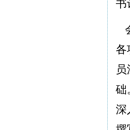
书
各
员
础
深
撰