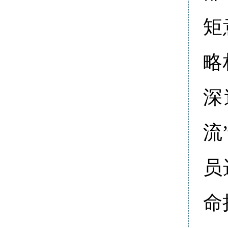
矩
略
深
流
员
命