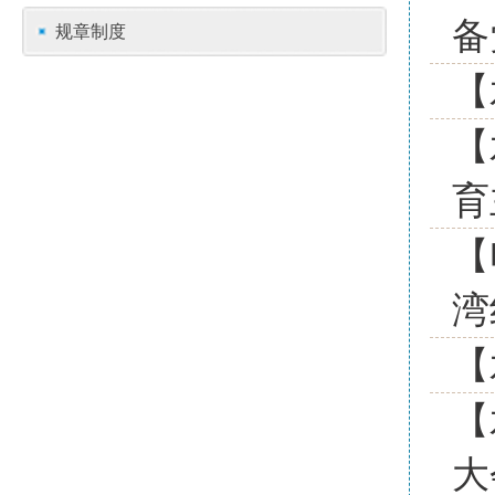
备
规章制度
【
【
育
【
湾
【
【
大