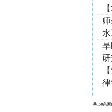
【
师
水
旱
研
【
律
共158条