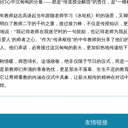
他们心中沉甸甸的分量——那是“传道授业解惑”的责任，是“一棵
年教师赵志高谈起当年跟随老师学习《水轮机》时的场景，又聊
明白了教师二字的千钧之重，接过接力棒，不仅是传授知识，更
地说：“我记得老师在我迷茫时的一句鼓励，也记得老师为我
而爱人’的师者之心。”作为“传承枢纽”的中年教师则分享了他
人。他们承诺，必将接过这沉甸甸的薪火，更加炽热地传递给下
秋情暖，师恩绵长。这场致敬，绝非仅限于节日的仪式，而是
是新教师们奔涌的青春热忱，更是那永不落幕、生生不息的教
它让尊师重教的内涵在仪式中具象，让薪火相传的精神在对话
煌。
友情链接