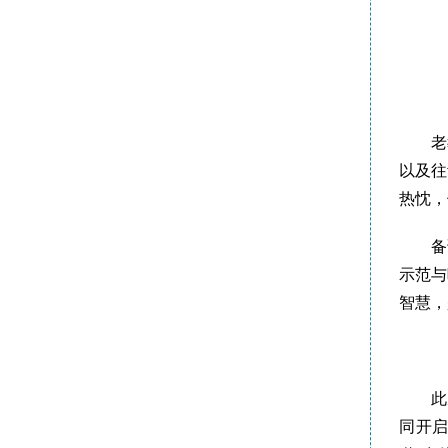
老
以及往
热忱，
备
示范与
智慧，
此
同开