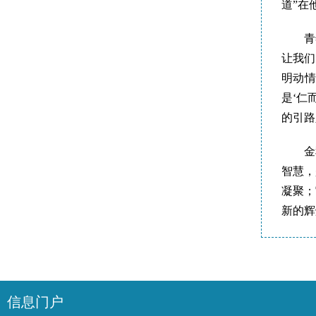
道”在
青
让我们
明动情
是‘仁
的引路
金
智慧，
凝聚；
新的辉
信息门户