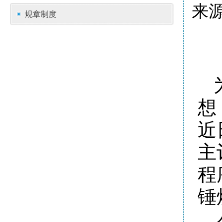
来源
规章制度
想
近
主
程
锤