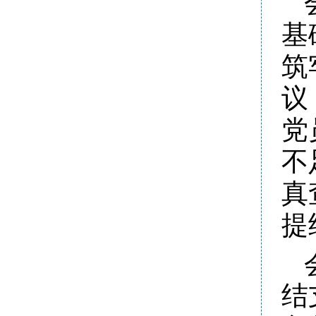
基
筑
议
党
不
真
提
结