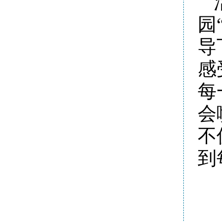
园
导
感
每
会
不
到