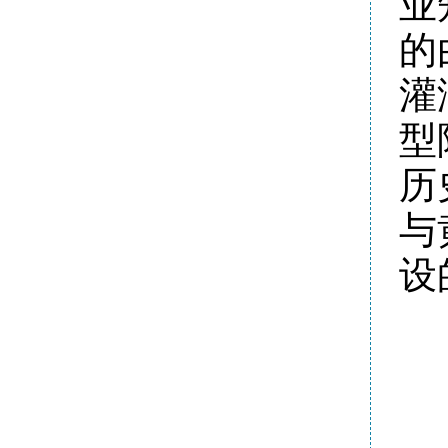
业
的
灌
型
历
与
设