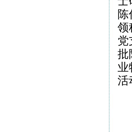
士
陈
领
党
批
业
活