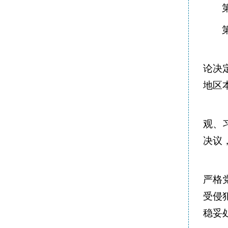
论决
地区
观、
决议
严格
受侵
稳妥