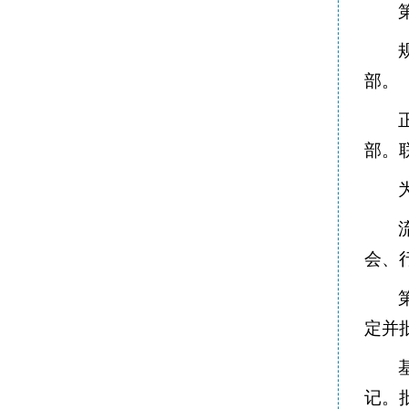
部。
部。
会、
定并
记。