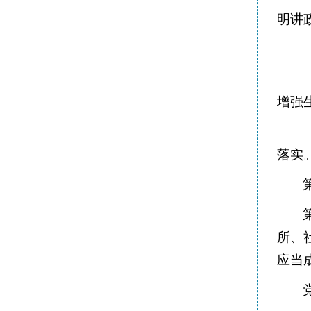
明讲
增强
落实
所、
应当