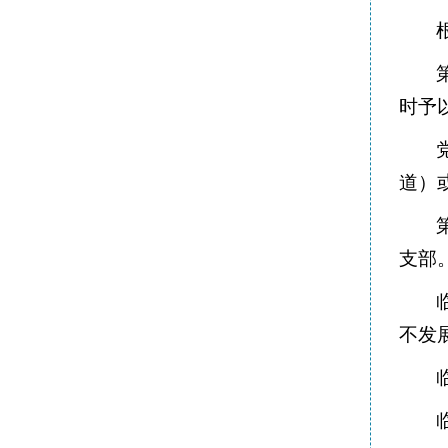
时予
道）
支部
不发