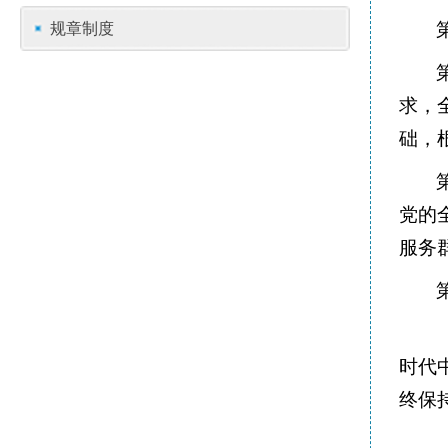
规章制度
求，
础，
党的
服务
时代
终保