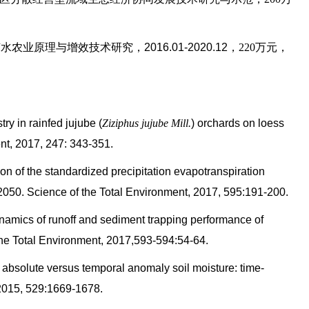
原理与增效技术研究，2016.01-2020.12
，220万元，
ry in rainfed jujube (
Ziziphus jujube Mill.
) orchards on loess
nt, 2017, 247: 343-351.
n of the standardized precipitation evapotranspiration
2050. Science of the Total Environment, 2017, 595:191-200.
mics of runoff and sediment trapping performance of
 the Total Environment, 2017,593-594:54-64.
 absolute versus temporal anomaly soil moisture: time-
, 2015, 529:1669-1678.