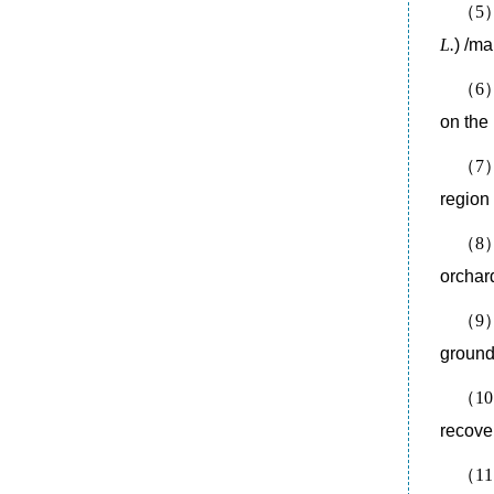
（5
）
L.
) /ma
（6
）
on the
（7
）
region
（8
）
orchar
（9
）
ground
（10
recove
（11