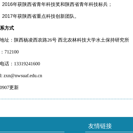
）2016
年获陕西省青年科技奖和陕西省青年科技标兵；
）2017
年获陕西省重点科技创新团队。
系方式
址：陕西杨凌西农路26
号 西北农林科技大学水土保持研究所
712100
：13319241600
 zxn@nwsuaf.edu.cn
0907
更新
友情链接