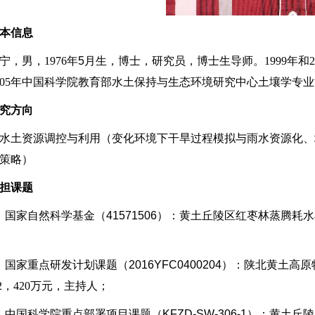
本信息
宁
，男，1976
年5
月生，博士，研究员，博士生导师。1999年和
005年中国科学院教育部水土保持与生态环境研究中心土壤学专
究方向
土资源调控与利用（变化环境下干旱过程模拟与雨水资源化、
策略）
担课题
）国家自然科学基金（41571506
）：黄土丘陵区红枣林蒸腾耗水机制及
）国家重点研发计划课题（2016YFC0400204
）：陕北黄土高原特
.12，420万元，主持人；
）中国科学院重点部署项目课题（KFZD-SW-306-1
）：黄土丘陵