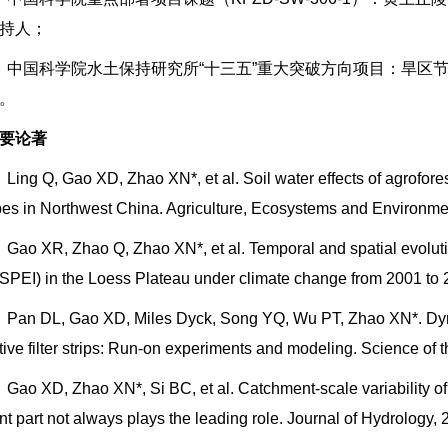
持人；
）中国科学院水土保持研究所“十三五”重大突破方向项目：旱区节水农业
。
要论著
Ling Q, Gao XD, Zhao XN*, et al. Soil water effects of agroforest
opes in Northwest China. Agriculture, Ecosystems and Environme
Gao XR, Zhao Q, Zhao XN*, et al. Temporal and spatial evolutio
(SPEI) in the Loess Plateau under climate change from 2001 to 
Pan DL, Gao XD, Miles Dyck, Song YQ, Wu PT, Zhao XN*. Dyna
tive filter strips: Run-on experiments and modeling. Science of
Gao XD, Zhao XN*, Si BC, et al. Catchment-scale variability of
ant part not always plays the leading role. Journal of Hydrology