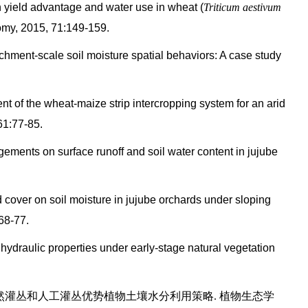
n yield advantage and water use in wheat (
Triticum aestivum
nomy, 2015, 71:149-159.
chment-scale soil moisture spatial behaviors: A case study
t of the wheat-maize strip intercropping system for an arid
61:77-85.
ements on surface runoff and soil water content in jujube
cover on soil moisture in jujube orchards under sloping
68-77.
ydraulic properties under early-stage natural vegetation
.
然灌丛和人工灌丛优势植物土壤水分利用策略. 植物生态学