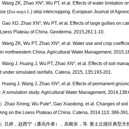
Wang ZK, Zhao XN*, Wu PT, et al. Effects of water limitation o
ize (
Zea mays L.
) strip intercropping. European Journal of Agro
Gao XD, Zhao XN*, Wu PT, et al. Effects of large gullies on cat
 Loess Plateau of China. Geoderma, 2015,261:1-10.
Wang ZK, Wu PT, Zhao XN*, et al. Water use and crop coefficien
 in northwestern China. Agricultural Water Management, 2015,1
Wang J, Huang J, Wu PT, Zhao XN*, et al. Effects of soil manag
d under simulated rainfalls. Catena, 2015, 135:193-201.
Huang J, Wang J, Zhao XN*, et al. Effects of permanent ground 
: A simulation study. Agricultural Water Management, 2014,138:
）Zhao Xining, Wu Pute*, Gao Xiaodong, et al. Changes of soil h
ring on the Loess Plateau of China. Catena, 2014,113: 386-391
）吕婷，赵西宁（通讯作者），高晓东，等.
黄土丘陵区典型天