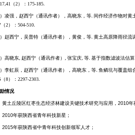
7,41（2）：175-185.
）凌强，赵西宁（通讯作者），高晓东，等.
间作经济作物对黄
27（2）：504-510.
）赵西宁，吴普特（通讯作者），黄俊，等.
黄土高原降雨径流调控
）高晓东,
赵西宁（通讯作者）, 张宝庆, 等. 基于指数滤波法估算沟道
）李虹辰，赵西宁（通讯作者），高晓东，等.
鱼鳞坑与覆盖组
25（8）：2297-2303.
励情况
）黄土丘陵区红枣生态经济林建设关键技术研究与应用，2010
年
）2010
年获陕西省青年科技新星；
）2015
年获陕西省中青年科技创新领军人才；