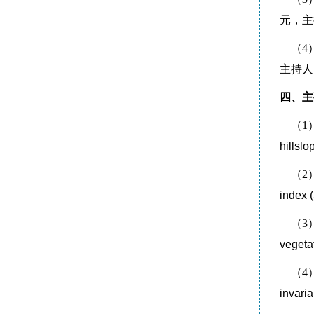
元，主
（4
主持人
四、主
（1
）
hillsl
（2
）
index 
（3
）
vegeta
（4
）
invari