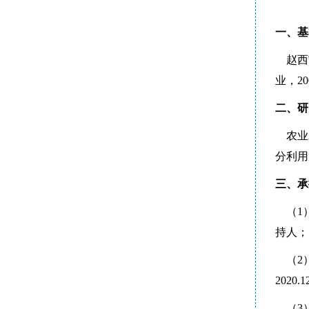
一、基
赵西
业，2
二、研
农业水
分利用
三、承
（1
持人；
（2
2020
（3