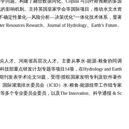
问题。构建了融合数据同化、Copula 与贝叶斯推断的多源
化的影响机制。主持英国皇家学会等国际项目，推动水文水资
不确定性量化—风险分析—决策优化”一体化技术体系，显著
earch、Journal of Hydrology、Earth’s Future、
尖人才、河南省高层次人才。主要从事水-能源-粮食协同调
发计划专题等项目14项，在Hydrology and Earth
nergy、水科学进展 等期刊发表学术论文50篇，受理/授权国家发明专利及软件著作
、国际灌溉排水委员会（ICID）水-粮食-能源纽带工作组专家
委员会委员，以及The Innovation、科学通报 & Sc