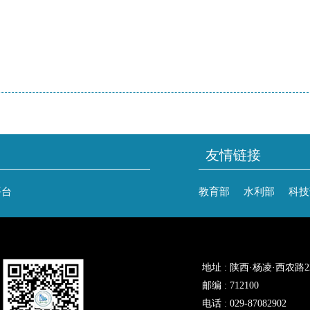
友情链接
平台
教育部
水利部
科技
地址 : 陕西·杨凌·西农路
邮编 : 712100
电话 : 029-87082902