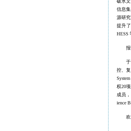
破水文
信息集
源研究
提升了复
HES
报
于
控、复
Syst
权20
成员，
ienc
欢