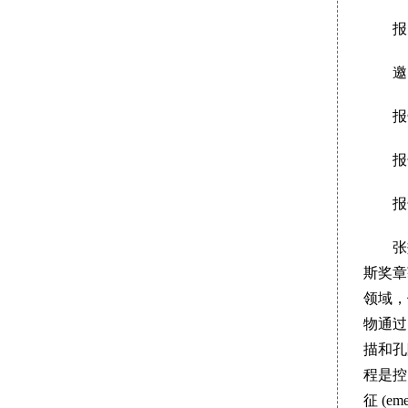
报
邀
报
报
报
张
斯奖章
领域，
物通过
描和孔
程是控
征 (