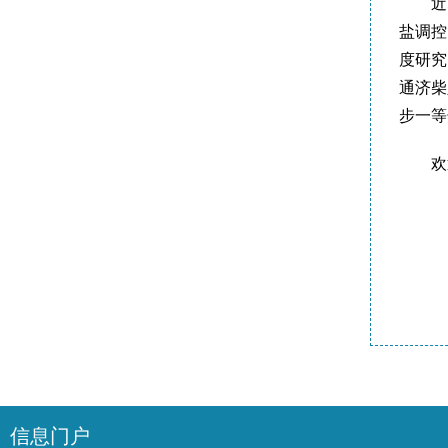
近
盐调控
度研究
通济柴
步一等
欢
信息门户