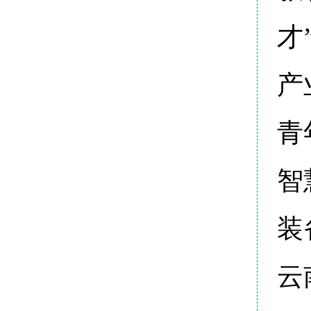
才
产
青
智
装
云