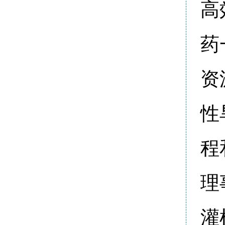
高
药
资
性
程
理
灌