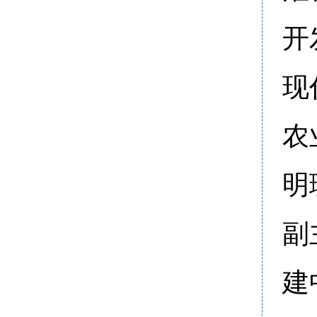
开
现
农
明
副
建