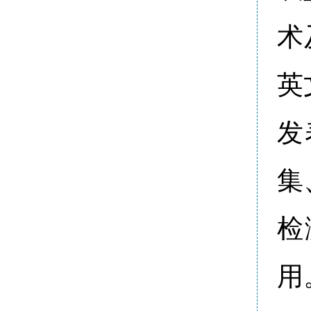
术
英
发
集
检
用