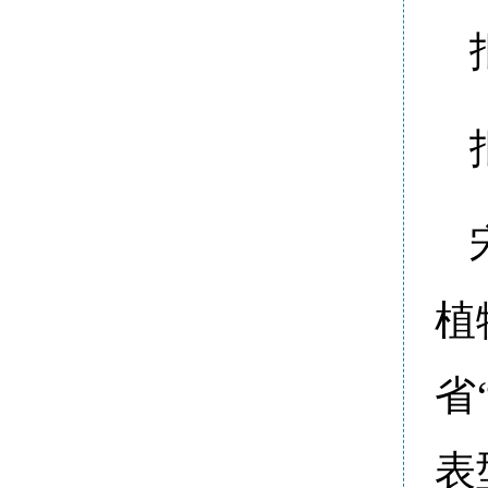
植
省
表