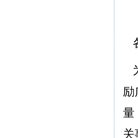
励
量
关