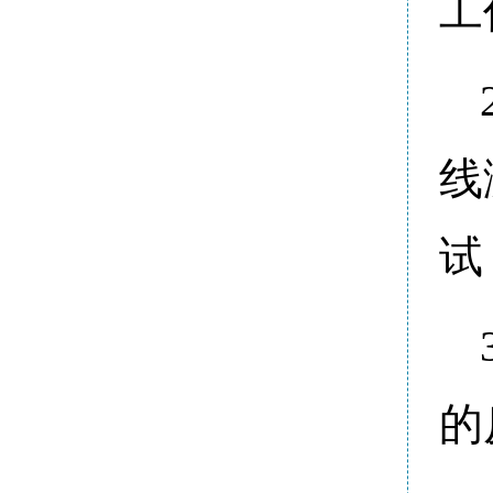
工
线
试
的