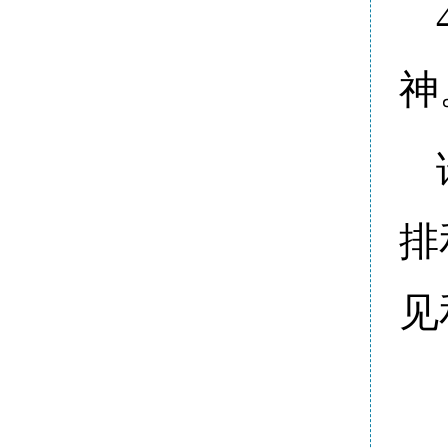
神
排
见