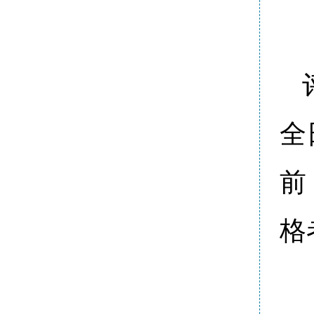
全
前
格