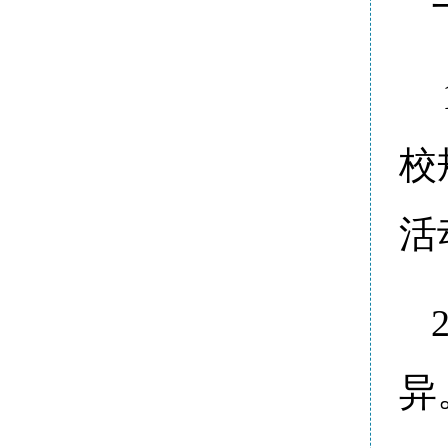
校
活
异