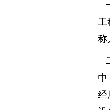
工
称
中
经