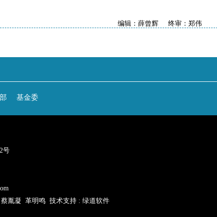
编辑：薛曾辉 终审：郑伟
部
基金委
22号
com
: 蔡胤凝 革明鸣 技术支持 : 绿道软件