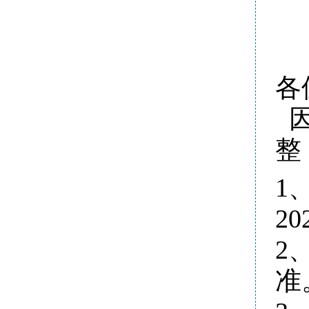
各
因
整
1
2
2
准