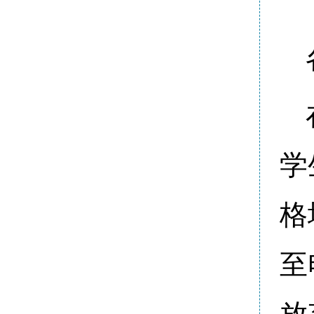
学
格
至