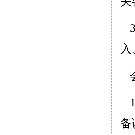
关
入
备