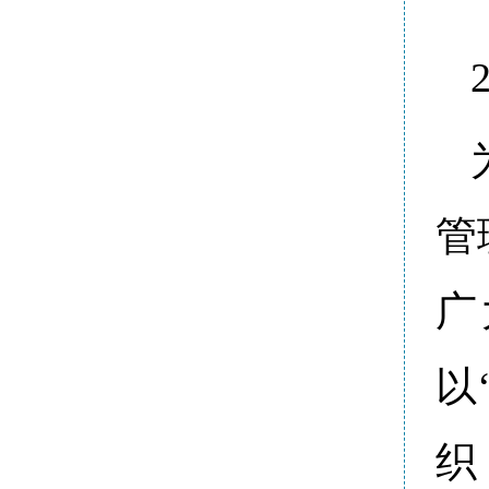
管
广
以
织