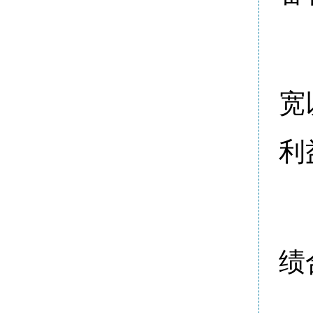
宽
利
绩