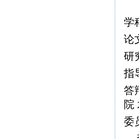
学
论
研
指
答
院
委