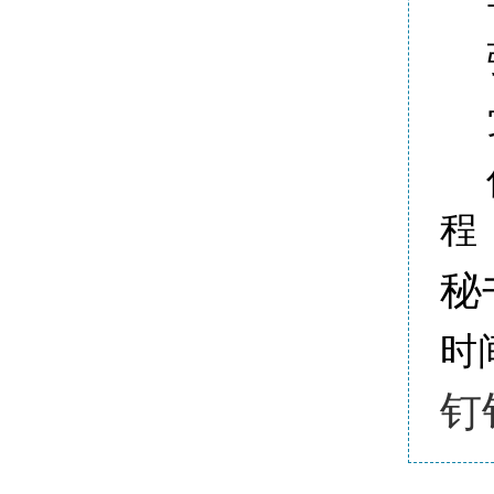
程
秘
时
钉