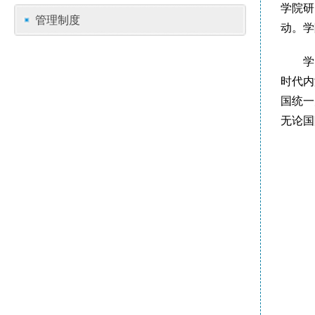
学院研
管理制度
动。学
学
时代内
国统一
无论国