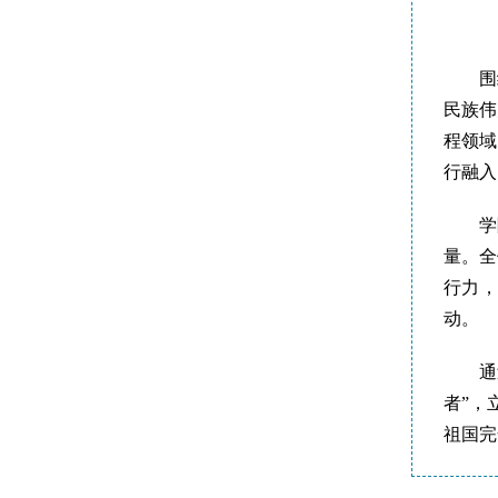
围
民族伟
程领域
行融入
学
量。全
行力
动。
通
者”，
祖国完