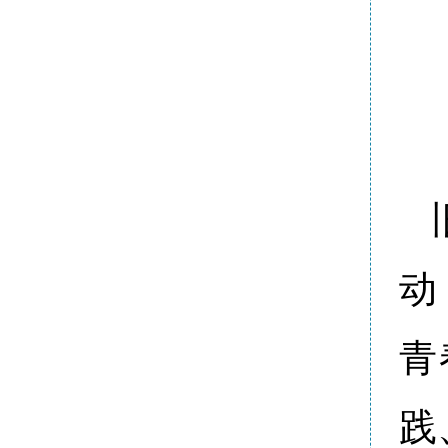
动
青
践