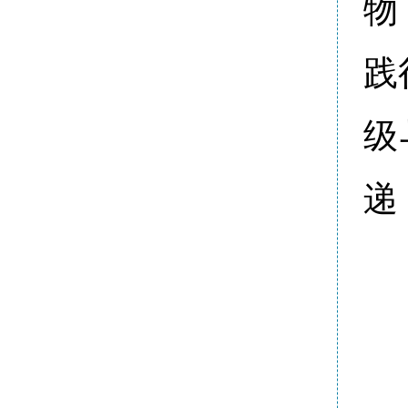
物
践
级
递