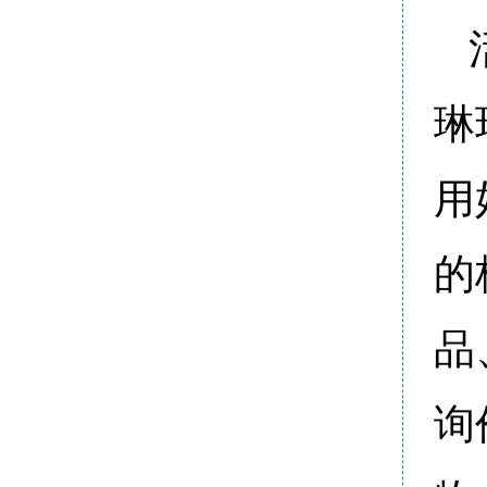
琳
用
的
品
询