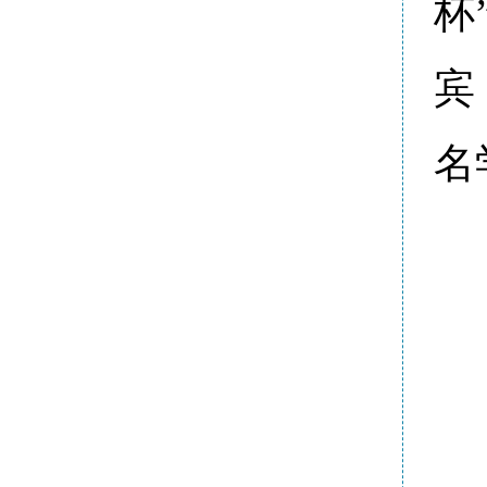
杯
宾
名