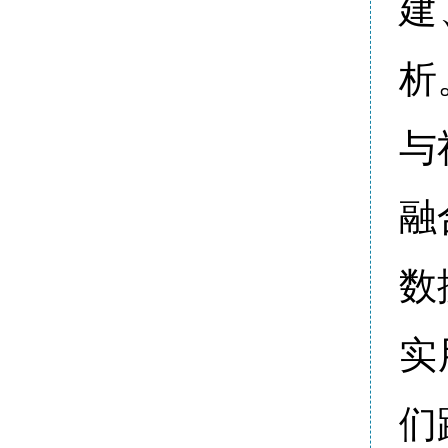
建
析
与
融
数
实
们