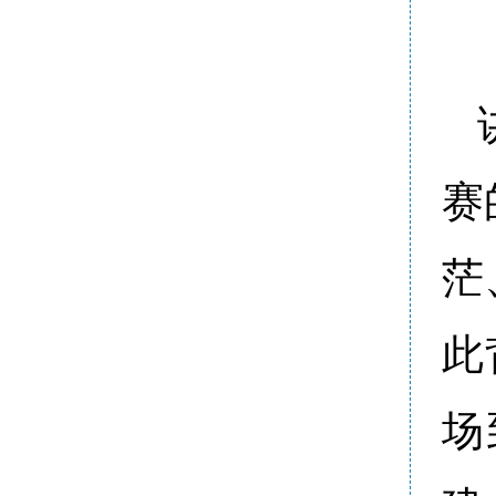
赛
茫
此
场