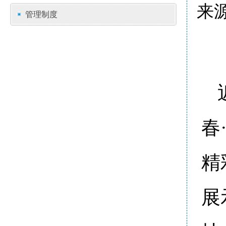
来
管理制度
春
精
展