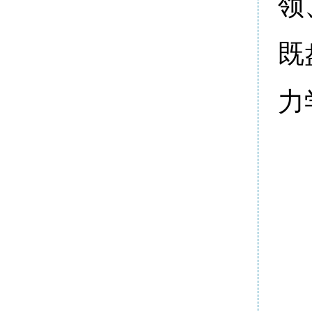
领
既
力