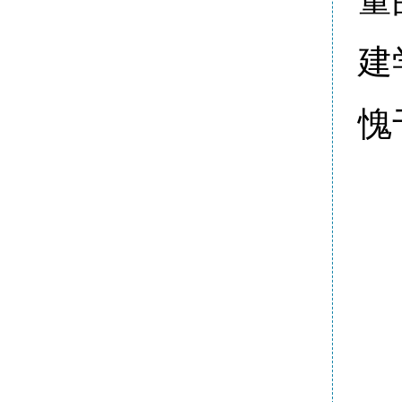
量
建
愧