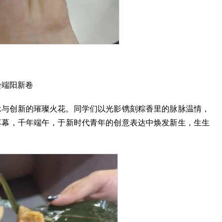
绘端阳新卷
承与创新的璀璨火花。同学们以光影镌刻粽香里的脉脉温情，
落幕，千年端午，于新时代青年的创意表达中焕发新生，生生