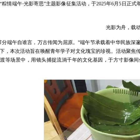
“粽情端午·光影寄思”主题影像征集活动，于2025年6月5日
光影为舟，载
节分端午自谁言，万古传闻为屈原。”端午节承载着中华民族深
下，本次活动旨在唤醒青年学子对文化瑰宝的珍视。活动聚焦
渡等场景中，用镜头捕捉流淌千年的文化基因，于方寸影像间