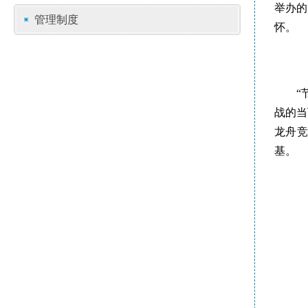
举办的
管理制度
怀。
“
战的当
龙舟竞
基。