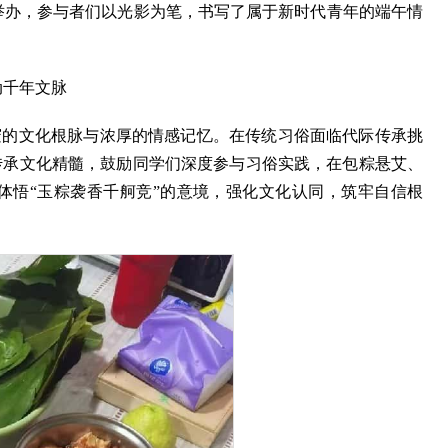
正式举办，参与者们以光影为笔，书写了属于新时代青年的端午情
动千年文脉
邃的文化根脉与浓厚的情感记忆。在传统习俗面临代际传承挑
传承文化精髓，鼓励同学们深度参与习俗实践，在包粽悬艾、
体悟“玉粽袭香千舸竞”的意境，强化文化认同，筑牢自信根