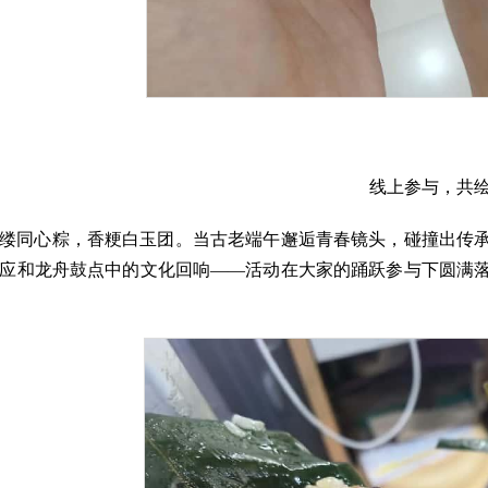
线上参与，共
缕同心粽，香粳白玉团。当古老端午邂逅青春镜头，碰撞出传
应和龙舟鼓点中的文化回响——活动在大家的踊跃参与下圆满