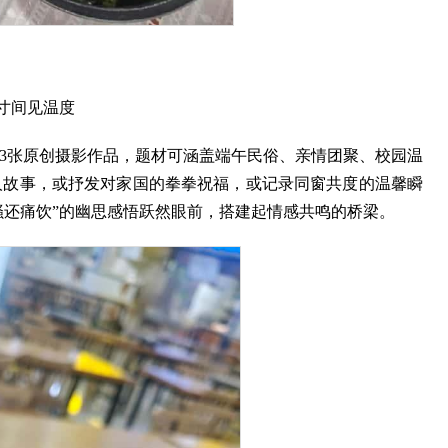
寸间见温度
至3张原创摄影作品，题材可涵盖端午民俗、亲情团聚、校园温
人故事，或抒发对家国的拳拳祝福，或记录同窗共度的温馨瞬
骚还痛饮”的幽思感悟跃然眼前，搭建起情感共鸣的桥梁。