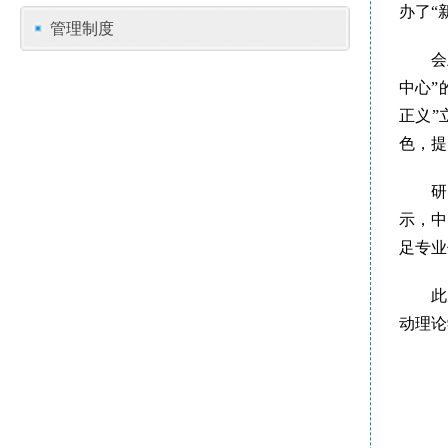
办了“
管理制度
会
中心”
正义”
色，提
研
示，中
足专业
此
动理论