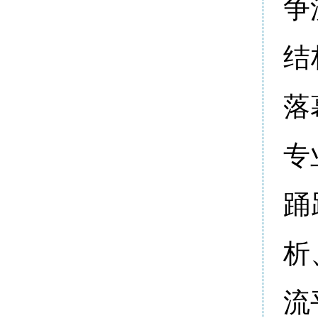
争
结
落
专
踊
析
流