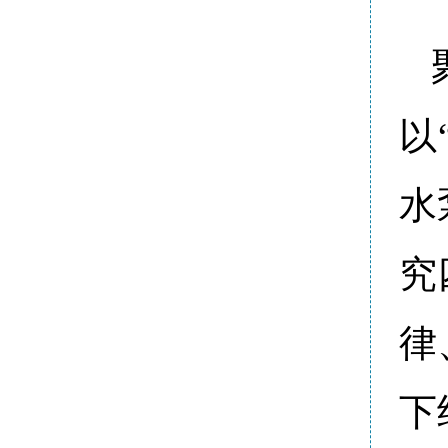
以
水
究
律
下