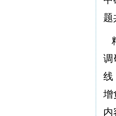
题
调
线
增
内