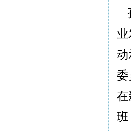
业
动
委
在
班