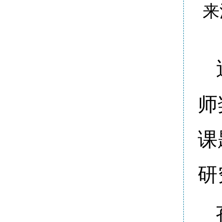
来
师
课
研