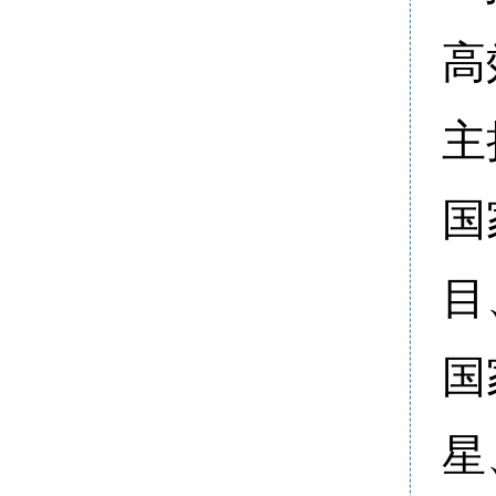
高
主
国
目
国
星